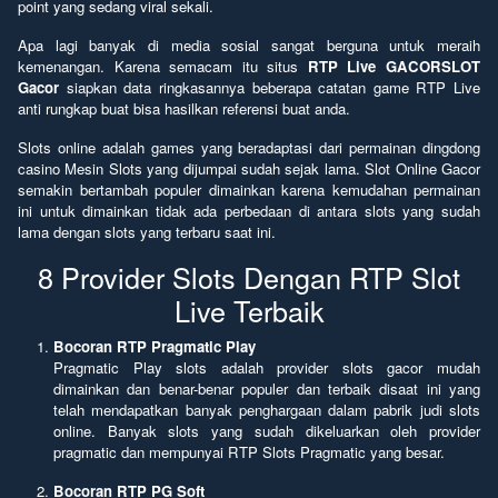
point yang sedang viral sekali.
Apa lagi banyak di media sosial sangat berguna untuk meraih
kemenangan. Karena semacam itu situs
RTP Live GACORSLOT
Gacor
siapkan data ringkasannya beberapa catatan game RTP Live
anti rungkap buat bisa hasilkan referensi buat anda.
Slots online adalah games yang beradaptasi dari permainan dingdong
casino Mesin Slots yang dijumpai sudah sejak lama. Slot Online Gacor
semakin bertambah populer dimainkan karena kemudahan permainan
ini untuk dimainkan tidak ada perbedaan di antara slots yang sudah
lama dengan slots yang terbaru saat ini.
8 Provider Slots Dengan RTP Slot
Live Terbaik
Bocoran RTP Pragmatic Play
Pragmatic Play slots adalah provider slots gacor mudah
dimainkan dan benar-benar populer dan terbaik disaat ini yang
telah mendapatkan banyak penghargaan dalam pabrik judi slots
online. Banyak slots yang sudah dikeluarkan oleh provider
pragmatic dan mempunyai RTP Slots Pragmatic yang besar.
Bocoran RTP PG Soft