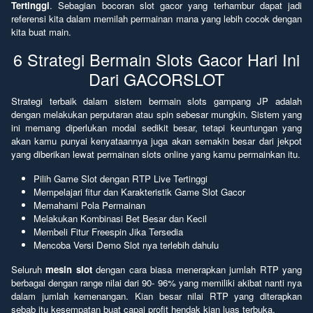
Tertinggi
. Sebagian bocoran slot gacor yang terhambur dapat jadi
referensi kita dalam memilah permainan mana yang lebih cocok dengan
kita buat main.
6 Strategi Bermain Slots Gacor Hari Ini
Dari GACORSLOT
Strategi terbaik dalam sistem bermain slots gampang JP adalah
dengan melakukan perputaran atau spin sebesar mungkin. Sistem yang
ini memang diperlukan modal sedikit besar, tetapi keuntungan yang
akan kamu punyai kenyataannya juga akan semakin besar dari jekpot
yang diberikan lewat permainan slots online yang kamu permainkan itu.
Pilih Game Slot dengan RTP Live Tertinggi
Mempelajari fitur dan Karakteristik Game Slot Gacor
Memahami Pola Permainan
Melakukan Kombinasi Bet Besar dan Kecil
Membeli Fitur Freespin Jika Tersedia
Mencoba Versi Demo Slot nya terlebih dahulu
Seluruh
mesin slot
dengan cara biasa menerapkan jumlah RTP yang
berbagai dengan range nilai dari 90- 96% yang memiliki akibat nanti nya
dalam jumlah kemenangan. Kian besar nilai RTP yang diterapkan
sebab itu kesempatan buat capai profit hendak kian luas terbuka.