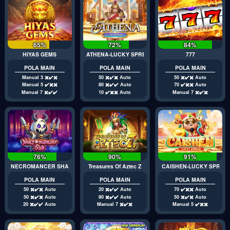
65%
72%
84%
HIYAS GEMS
ATHENA-LUCKY SPREAD
777
POLA MAIN
POLA MAIN
POLA MAIN
Manual 3 ✖️✔️✖️
50 ✖️✔️✖️ Auto
50 ✖️✔️✖️ Auto
Manual 5 ✔️✖️✖️
80 ✖️✔️✔️ Auto
70 ✔️✖️✖️ Auto
Manual 7 ✖️✔️✔️
10 ✔️✖️✖️ Auto
Manual 7 ✖️✔️✖️
76%
90%
91%
NECROMANCER SHA
Treasures Of Aztec Z
CAISHEN-LUCKY SPREA
POLA MAIN
POLA MAIN
POLA MAIN
50 ✖️✔️✖️ Auto
20 ✖️✔️✔️ Auto
70 ✔️✖️✖️ Auto
50 ✖️✔️✖️ Auto
80 ✖️✔️✔️ Auto
50 ✖️✔️✖️ Auto
20 ✖️✔️✔️ Auto
Manual 7 ✖️✔️✖️
Manual 5 ✔️✖️✖️