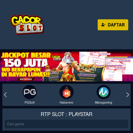
DAFTAR
ay
PGSoft
Habanero
Microgaming
RTP SLOT : PLAYSTAR