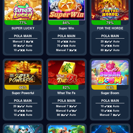
77%
84%
79%
SUPER LUCKY
Super Win
FOR THE HORDE
POLA MAIN
POLA MAIN
POLA MAIN
Manual 3 ✖️✔️✖️
10 ✔️✖️✖️ Auto
20 ✖️✔️✔️ Auto
80 ✖️✔️✔️ Auto
70 ✔️✖️✖️ Auto
10 ✔️✖️✖️ Auto
10 ✔️✖️✖️ Auto
Manual 7 ✖️✔️✖️
80 ✖️✔️✔️ Auto
66%
82%
68%
Super Powerful
What The Fa
Sugar Boom
POLA MAIN
POLA MAIN
POLA MAIN
20 ✖️✔️✔️ Auto
Manual 7 ✖️✔️✔️
10 ✔️✖️✖️ Auto
10 ✔️✖️✖️ Auto
Manual 9 ✔️✖️✔️
10 ✔️✖️✖️ Auto
10 ✔️✖️✖️ Auto
80 ✖️✔️✔️ Auto
Manual 7 ✖️✔️✔️